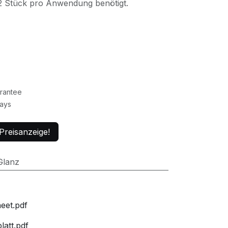
2 Stück pro Anwendung benötigt.
rantee
Days
Preisanzeige!
Glanz
eet.pdf
att.pdf