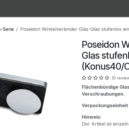
Über uns
Downloads
Privatkunde?
Blog
-Serie
Poseidon Winkelverbinder Glas-Glas stufenlos e
Poseidon W
Glas stufenl
(Konus40/
(0 revie
Flächenbündige Gla
Verschraubungen.
Verpackungseinheit 
Hinweis:
Der Artikel ist einzeln