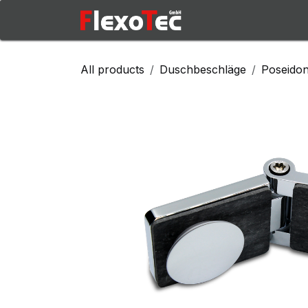
Skip to Content
Shop
Produkte
All products
Duschbeschläge
Poseidon