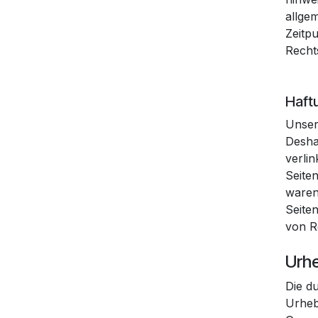
allge
Zeitp
Recht
Haftu
Unser
Desha
verlin
Seite
waren
Seite
von R
Urh
Die d
Urheb