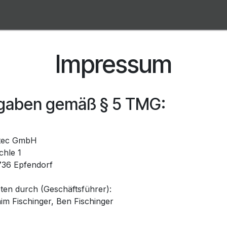
Über uns
Downloads
Privatkunde?
Blog
Impressum
gaben gemäß § 5 TMG:
tec GmbH
chle 1
36 Epfendorf
eten durch (Geschäftsführer):
im Fischinger, Ben Fischinger