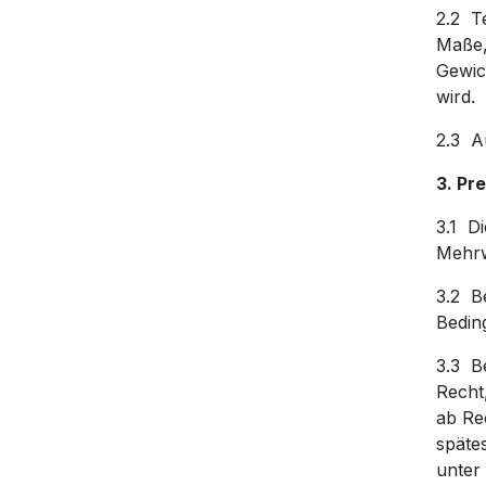
2.2 T
Maße,
Gewich
wird.
2.3 Au
3. Pr
3.1 Di
Mehrw
3.2 B
Bedin
3.3 B
Recht,
ab Re
späte
unter