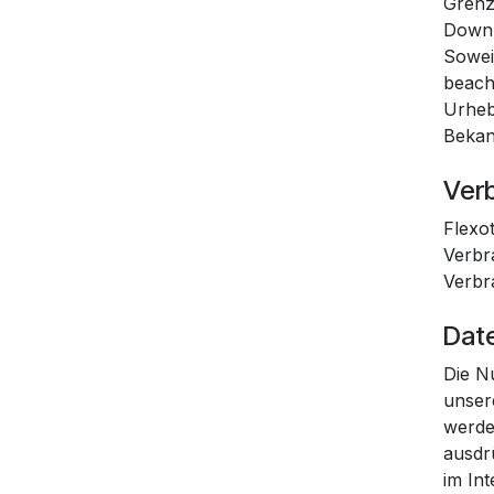
Grenz
Downl
Soweit
beach
Urheb
Bekan
Ver
Flexot
Verbra
Verbr
Dat
Die N
unser
werden
ausdr
im In