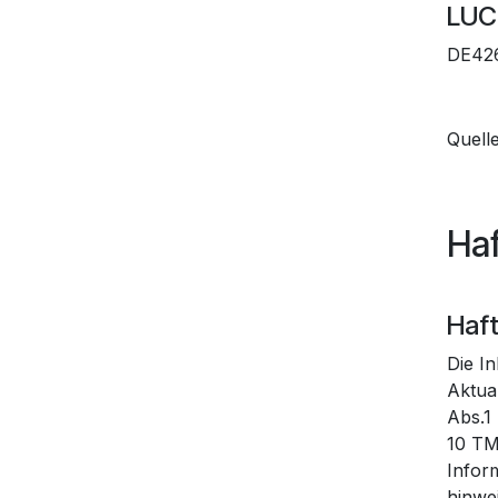
LUC
DE42
Quell
Ha
Haft
Die In
Aktua
Abs.1
10 TMG
Infor
hinwe