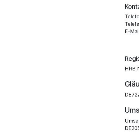
Kont
Telef
Telef
E-Mai
Regis
HRB N
Gläu
DE72
Ums
Umsat
DE20