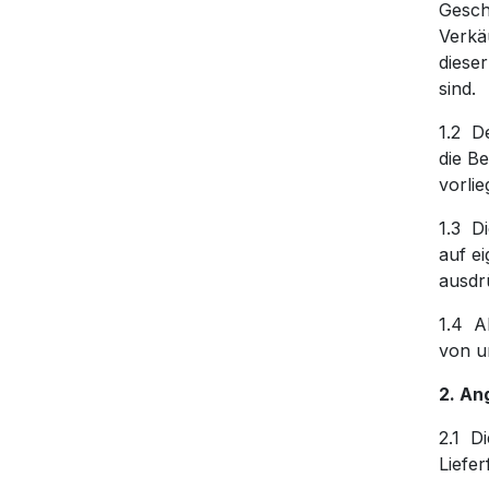
Gesch
Verka
dieser
sind.
1.2 D
die Be
vorli
1.3 D
auf e
ausdr
1.4 A
von un
2. An
2.1 Di
Liefer