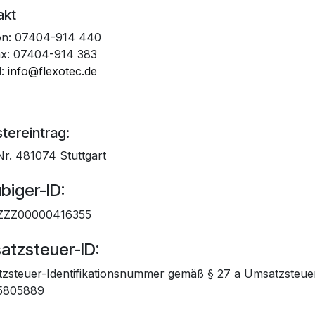
akt
on: 07404-914 440
ax: 07404-914 383
l:
info@flexotec.de
tereintrag:
r. 481074 Stuttgart
biger-ID:
ZZZ00000416355
atzsteuer-ID:
zsteuer-Identifikationsnummer gemäß § 27 a Umsatzsteue
5805889