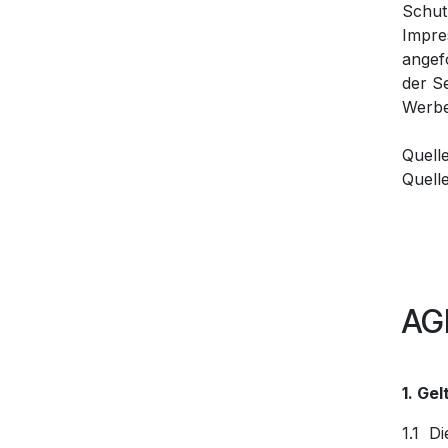
Schut
Impre
angef
der S
Werbe
Quell
Quell
AG
1. Ge
1.1 D