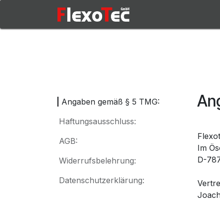
Skip to Content
Shop
Produkte
An
Angaben gemäß § 5 TMG:
Haftungsausschluss:
Flexo
AGB:
Im Ös
D-787
Widerrufsbelehrung:
Datenschutzerklärung:
Vertr
Joach