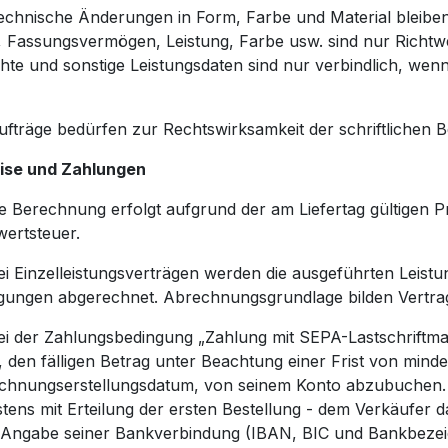
echnische Änderungen in Form, Farbe und Material bleibe
 Fassungsvermögen, Leistung, Farbe usw. sind nur Richt
te und sonstige Leistungsdaten sind nur verbindlich, wenn d
fträge bedürfen zur Rechtswirksamkeit der schriftlichen B
eise und Zahlungen
e Berechnung erfolgt aufgrund der am Liefertag gültigen Pre
ertsteuer.
ei Einzelleistungsverträgen werden die ausgeführten Leist
gungen abgerechnet. Abrechnungsgrundlage bilden Vertra
ei der Zahlungsbedingung „Zahlung mit SEPA-Lastschriftmand
 den fälligen Betrag unter Beachtung einer Frist von mind
chnungserstellungsdatum, von seinem Konto abzubuchen. Hi
stens mit Erteilung der ersten Bestellung - dem Verkäufer da
 Angabe seiner Bankverbindung (IBAN, BIC und Bankbeze