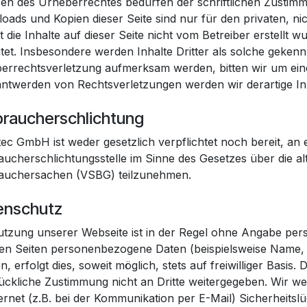
en des Urheberrechtes bedürfen der schriftlichen Zustimmu
oads und Kopien dieser Seite sind nur für den privaten, ni
 die Inhalte auf dieser Seite nicht vom Betreiber erstellt 
tet. Insbesondere werden Inhalte Dritter als solche gekennz
errechtsverletzung aufmerksam werden, bitten wir um ein
ntwerden von Rechtsverletzungen werden wir derartige In
braucherschlichtung
ec GmbH ist weder gesetzlich verpflichtet noch bereit, an 
ucherschlichtungsstelle im Sinne des Gesetzes über die alt
auchersachen (VSBG) teilzunehmen.
enschutz
utzung unserer Webseite ist in der Regel ohne Angabe pe
en Seiten personenbezogene Daten (beispielsweise Name, 
, erfolgt dies, soweit möglich, stets auf freiwilliger Basis
ückliche Zustimmung nicht an Dritte weitergegeben. Wir we
ternet (z.B. bei der Kommunikation per E-Mail) Sicherheits