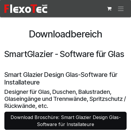
Skip to Content
Downloadbereich
SmartGlazier - Software für Glas
Smart Glazier Design Glas-Software für
Installateure
Designer für Glas, Duschen, Balustraden,
Glaseingänge und Trennwände, Spritzschutz /
Rückwände, etc.
Download Broschüre: Smart Glazier Design Glas-
Software für Installateure