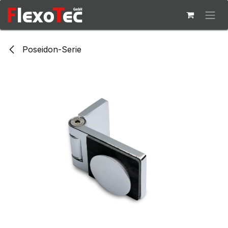
Skip to Content
Poseidon-Serie