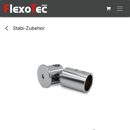
Zum Inhalt springen
Stabi-Zubehör