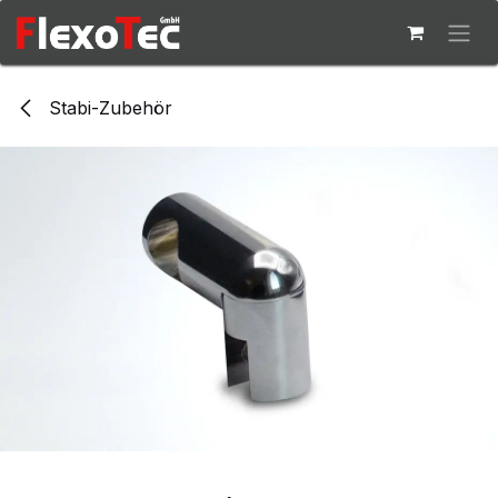
Zum Inhalt springen
Stabi-Zubehör