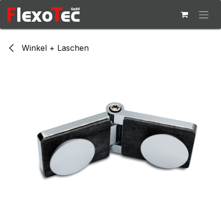
Zum Inhalt springen
Winkel + Laschen